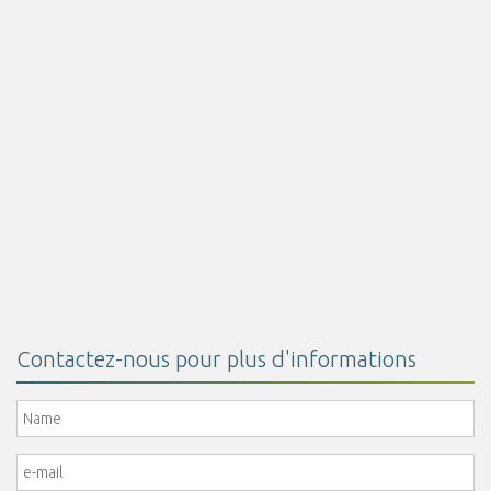
Lire la suite
Acide Butirique Encapsulé 30%
Lire la suite
Contactez-nous pour plus d'informations
Name
*
e-mail
*