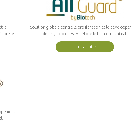
et le
Solution globale contre le prolifération et le développ
liore le
des mycotoxines. Améliore le bien-être animal.
Lire la suite
loppement
l.