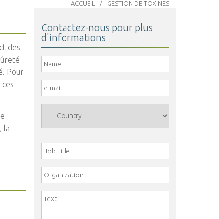
ACCUEIL
GESTION DE TOXINES
Contactez-nous pour plus
d'informations
ct des
sûreté
Name
*
té. Pour
s ces
e-mail
*
Country
*
de
 la
Job Title
Organization
Comment
*