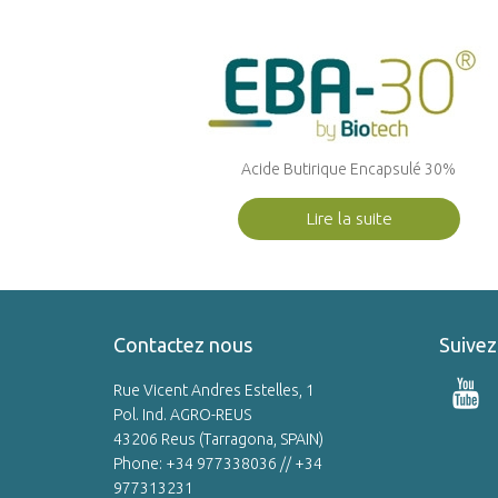
Acide Butirique Encapsulé 30%
Lire la suite
Contactez nous
Suivez
Rue Vicent Andres Estelles, 1
Pol. Ind. AGRO-REUS
43206 Reus (Tarragona, SPAIN)
Phone: +34 977338036 // +34
977313231