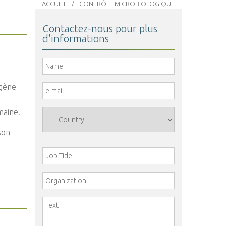
ACCUEIL
CONTRÔLE MICROBIOLOGIQUE
Contactez-nous pour plus
d'informations
Name
*
ogène
e-mail
*
maine.
Country
*
son
e
Job Title
Organization
Comment
*