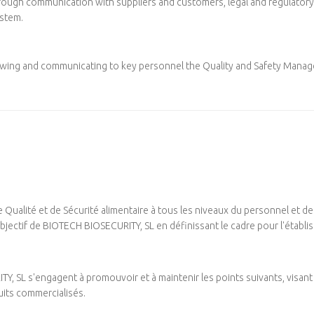
hrough communication with suppliers and customers, legal and regulatory 
stem.
wing and communicating to key personnel the Quality and Safety Mana
Qualité et de Sécurité alimentaire à tous les niveaux du personnel et de v
bjectif de BIOTECH BIOSECURITY, SL en définissant le cadre pour l'établis
, SL s'engagent à promouvoir et à maintenir les points suivants, visant à
duits commercialisés.