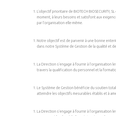
L'objectif prioritaire de BIOTECH BIOSECURITY, SL
moment, à leurs besoins et satisfont aux exigences é
par l'organisation elle-même.
Notre objectif est de parvenir à une bonne entente
dans notre Système de Gestion de la qualité et de 
La Direction s'engage à fournir à l'organisation l
travers la qualification du personnel et la forma
Le Système de Gestion bénéficie du soutien total 
atteindre les objectifs mesurables établis et à a
La Direction s'engage à fournir à l'organisation l