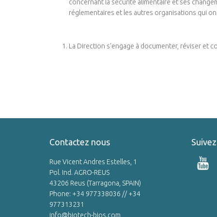
concernant la sécurité alimentaire et ses changeme
réglementaires et les autres organisations qui ont
La Direction s'engage à documenter, réviser et co
Contactez nous
Suivez
Rue Vicent Andres Estelles, 1
Pol. Ind. AGRO-REUS
43206 Reus (Tarragona, SPAIN)
Phone: +34 977338036 // +34
977313231
info@biotech-bios.com