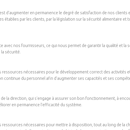
 est d'augmenter en permanence le degré de satisfaction de nos clients e
tablies par les clients, par la législation sur la sécurité alimentaire et to
 avec nos fournisseurs, ce qui nous permet de garantir la qualité et la s
la sécurité.
es ressources nécessaires pour le développement correct des activités et p
tion continue du personnel afin d'augmenter ses capacités et ses compéte
de la direction, qui s'engage à assurer son bon fonctionnement, à encoura
méliorer en permanence l'efficacité du système.
es ressources nécessaires pour mettre à disposition, tout au long de la c