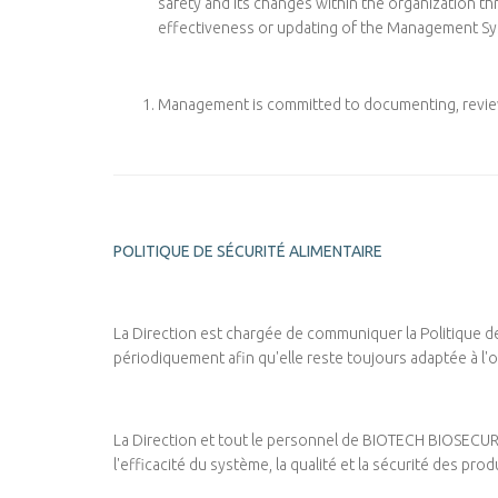
safety and its changes within the organization t
effectiveness or updating of the Management Sy
Management is committed to documenting, revie
POLITIQUE DE SÉCURITÉ ALIMENTAIRE
La Direction est chargée de communiquer la Politique de 
périodiquement afin qu'elle reste toujours adaptée à l'o
La Direction et tout le personnel de BIOTECH BIOSECURITY
l'efficacité du système, la qualité et la sécurité des pro