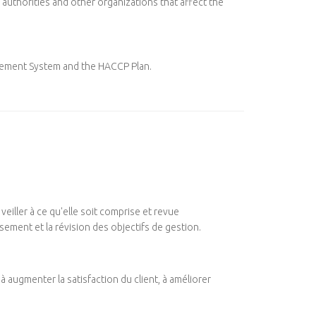
authorities and other organizations that affect the
gement System and the HACCP Plan.
eiller à ce qu'elle soit comprise et revue
sement et la révision des objectifs de gestion.
 augmenter la satisfaction du client, à améliorer