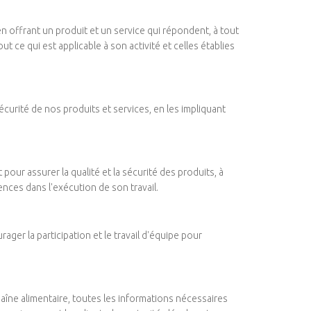
n offrant un produit et un service qui répondent, à tout
ut ce qui est applicable à son activité et celles établies
écurité de nos produits et services, en les impliquant
our assurer la qualité et la sécurité des produits, à
nces dans l'exécution de son travail.
ger la participation et le travail d'équipe pour
haîne alimentaire, toutes les informations nécessaires