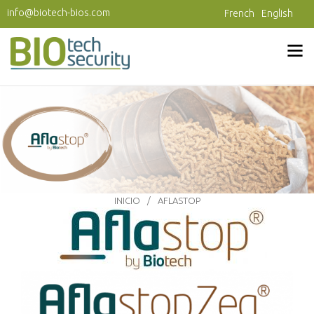
Pasar al contenido principal
info@biotech-bios.com
French
English
INICIO
AFLASTOP