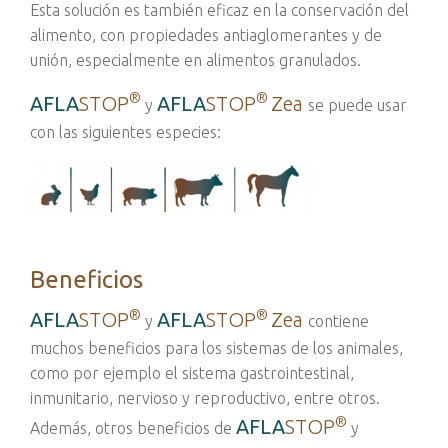
Esta solución es también eficaz en la conservación del
alimento, con propiedades antiaglomerantes y de
unión, especialmente en alimentos granulados.
®
®
AFLA
STOP
AFLA
STOP
Zea
y
se puede usar
con las siguientes especies
:
Beneficios
®
®
AFLA
STOP
AFLA
STOP
Zea
y
contiene
muchos beneficios para los sistemas de los animales,
como por ejemplo el sistema gastrointestinal,
inmunitario, nervioso y reproductivo, entre otros.
®
AFLA
STOP
Además, otros beneficios de
y